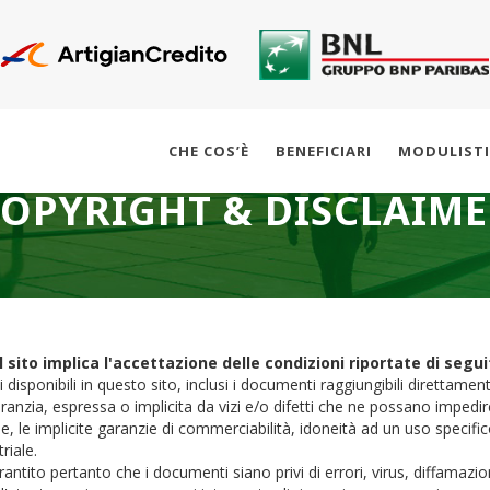
CHE COS’È
BENEFICIARI
MODULIST
OPYRIGHT & DISCLAIM
l sito implica l'accettazione delle condizioni riportate di segui
li disponibili in questo sito, inclusi i documenti raggiungibili direttam
ranzia, espressa o implicita da vizi e/o difetti che ne possano impedire
e, le implicite garanzie di commerciabilità, idoneità ad un uso specifico 
riale.
antito pertanto che i documenti siano privi di errori, virus, diffamazio