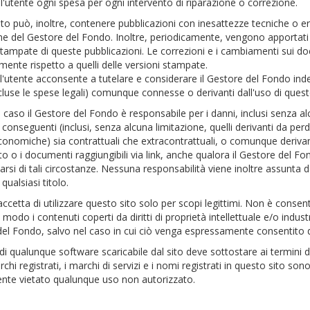
ll'utente ogni spesa per ogni intervento di riparazione o correzione.
to può, inoltre, contenere pubblicazioni con inesattezze tecniche o err
ne del Gestore del Fondo. Inoltre, periodicamente, vengono apportati
stampate di queste pubblicazioni. Le correzioni e i cambiamenti sui d
mente rispetto a quelli delle versioni stampate.
l'utente acconsente a tutelare e considerare il Gestore del Fondo ind
cluse le spese legali) comunque connesse o derivanti dall'uso di quest
caso il Gestore del Fondo è responsabile per i danni, inclusi senza alcun
o conseguenti (inclusi, senza alcuna limitazione, quelli derivanti da perd
conomiche) sia contrattuali che extracontrattuali, o comunque derivanti 
to o i documenti raggiungibili via link, anche qualora il Gestore del F
icarsi di tali circostanze. Nessuna responsabilità viene inoltre assunta
 qualsiasi titolo.
ccetta di utilizzare questo sito solo per scopi legittimi. Non è consenti
modo i contenuti coperti da diritti di proprietà intellettuale e/o industr
el Fondo, salvo nel caso in cui ciò venga espressamente consentito dal ti
o di qualunque software scaricabile dal sito deve sottostare ai termini d
rchi registrati, i marchi di servizi e i nomi registrati in questo sito son
nte vietato qualunque uso non autorizzato.