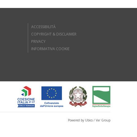
ACCESSIBILITÀ
COPYRIGHT & DISCLAIMER
PRIVACY
INFORMATIVA COOKIE
Powered by Ubics / Var Group