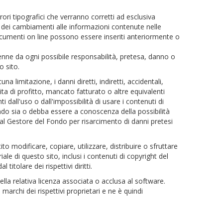
ori tipografici che verranno corretti ad esclusiva
 dei cambiamenti alle informazioni contenute nelle
ocumenti on line possono essere inseriti anteriormente o
enne da ogni possibile responsabilità, pretesa, danno o
o sito.
a limitazione, i danni diretti, indiretti, accidentali,
ita di profitto, mancato fatturato o altre equivalenti
dall'uso o dall'impossibilità di usare i contenuti di
ondo sia o debba essere a conoscenza della possibilità
 dal Gestore del Fondo per risarcimento di danni pretesi
to modificare, copiare, utilizzare, distribuire o sfruttare
iale di questo sito, inclusi i contenuti di copyright del
tolare dei rispettivi diritti.
ella relativa licenza associata o acclusa al software.
o marchi dei rispettivi proprietari e ne è quindi