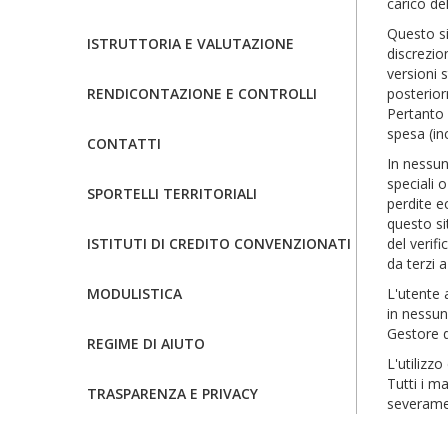
carico de
Questo si
ISTRUTTORIA E VALUTAZIONE
discrezio
versioni 
RENDICONTAZIONE E CONTROLLI
posterior
Pertanto 
spesa (in
CONTATTI
In nessun 
speciali 
SPORTELLI TERRITORIALI
perdite e
questo si
ISTITUTI DI CREDITO CONVENZIONATI
del verif
da terzi a
MODULISTICA
L'utente a
in nessun 
Gestore d
REGIME DI AIUTO
L'utilizz
Tutti i ma
TRASPARENZA E PRIVACY
severame