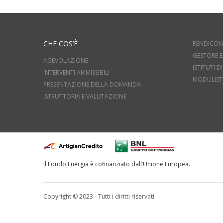
CHE COS’È
RENDICON
GESTORE E
AGEVOLAZIONE
ISTITUTI 
INTERVENTI AMMISSIBILI
MODULIST
PRESENTAZIONE DELLA DOMANDA
ISTRUTTORIA E VALUTAZIONE
Il Fondo Energia è cofinanziato dall’Unione Europea.
Copyright © 2023 - Tutti i diritti riservati