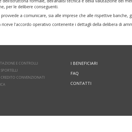
e dell’istruttoria formale, dell’analisi tecnica e della valutazione del 
ne, per le delibere conseguenti.
e provvede a comunicare, sia alle imprese che alle rispettive banche, g
 riceve l'accordo operativo contenente i dettagli della delibera di amm
I BENEFICIARI
TAZIONE E CONTROLLI
 SPORTELLI
FAQ
DI CREDITO CONVENZIONATI
CONTATTI
ICA