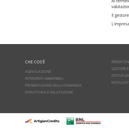
Al termin
valutazio
Il gestor
L'impresa
CHE COS’È
RENDICON
GESTORE E
AGEVOLAZIONE
ISTITUTI 
INTERVENTI AMMISSIBILI
MODULIST
PRESENTAZIONE DELLA DOMANDA
ISTRUTTORIA E VALUTAZIONE