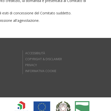
merito creditizio, la domanda è presentata al Comitato di
li esiti di concessione del Comitato suddetto.
issione all'agevolazione.
ACCESSIBILITÀ
COPYRIGHT & DISCLAIMER
PRIVACY
INFORMATIVA COOKIE