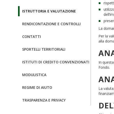
rispet
utiliz
ISTRUTTORIA E VALUTAZIONE
dell’i
presen
RENDICONTAZIONE E CONTROLLI
La domand
Per la va
CONTATTI
alla dom
SPORTELLI TERRITORIALI
ANA
ISTITUTI DI CREDITO CONVENZIONATI
In questa
Fondo.
MODULISTICA
ANA
REGIME DI AIUTO
La valuta
finanziam
TRASPARENZA E PRIVACY
DEL