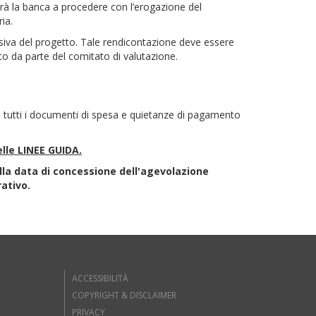
zerà la banca a procedere con l’erogazione del
ia.
usiva del progetto. Tale rendicontazione deve essere
to da parte del comitato di valutazione.
i tutti i documenti di spesa e quietanze di pagamento
lle LINEE GUIDA.
alla data di concessione dell'agevolazione
rativo.
ACCESSIBILITÀ
COPYRIGHT & DISCLAIMER
PRIVACY