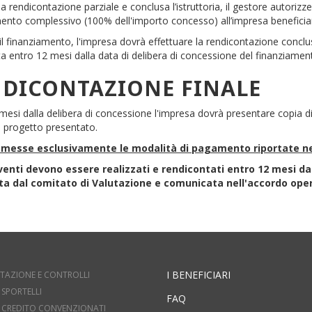
la rendicontazione parziale e conclusa l’istruttoria, il gestore autoriz
ento complessivo (100% dell'importo concesso) all’impresa beneficiar
il finanziamento, l'impresa dovrà effettuare la rendicontazione concl
a entro 12 mesi dalla data di delibera di concessione del finanziamen
DICONTAZIONE FINALE
mesi dalla delibera di concessione l'impresa dovrà presentare copia d
al progetto presentato.
messe esclusivamente le modalità di pagamento riportate ne
rventi devono essere realizzati e rendicontati entro 12 mesi d
ta dal comitato di Valutazione e comunicata nell'accordo ope
I BENEFICIARI
TAZIONE E CONTROLLI
 SPORTELLI
FAQ
DI CREDITO CONVENZIONATI