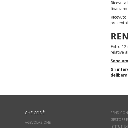
Ricevuta 
finanziam
Ricevuto 
presentat
REN
Entro 12 
relative 
Sono am
Gli inte
delibera
CHE COS’È
RENDICON
GESTORE E
AGEVOLAZIONE
ISTITUTI 