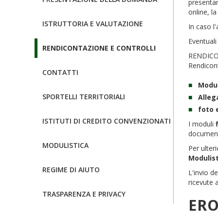
presentar
online, l
ISTRUTTORIA E VALUTAZIONE
In caso l
Eventuali
RENDICONTAZIONE E CONTROLLI
RENDICON
Rendicont
CONTATTI
Modul
SPORTELLI TERRITORIALI
Alleg
foto 
ISTITUTI DI CREDITO CONVENZIONATI
I moduli
documenta
MODULISTICA
Per ulteri
Modulis
REGIME DI AIUTO
L'invio d
ricevute 
TRASPARENZA E PRIVACY
ER