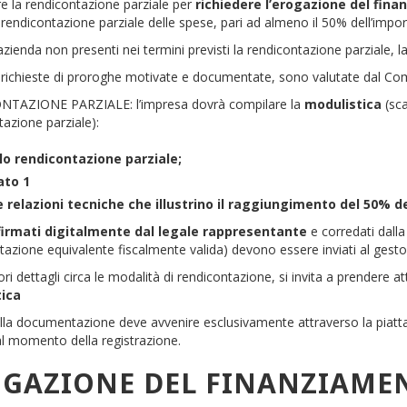
e la rendicontazione parziale per
richiedere l’erogazione del fin
a rendicontazione parziale delle spese, pari ad almeno il 50% dell’im
'azienda non presenti nei termini previsti la rendicontazione parziale
 richieste di proroghe motivate e documentate, sono valutate dal Com
TAZIONE PARZIALE: l’impresa dovrà compilare la
modulistica
(sca
azione parziale):
o rendicontazione parziale;
ato 1
e relazioni tecniche che illustrino il raggiungimento del 50% d
firmati digitalmente dal legale rappresentante
e corredati dalla
zione equivalente fiscalmente valida) devono essere inviati al gestor
ori dettagli circa le modalità di rendicontazione, si invita a prendere a
tica
ella documentazione deve avvenire esclusivamente attraverso la piatt
al momento della registrazione.
OGAZIONE DEL FINANZIAM